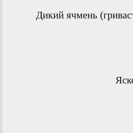
Дикий ячмень (гривас
Яск