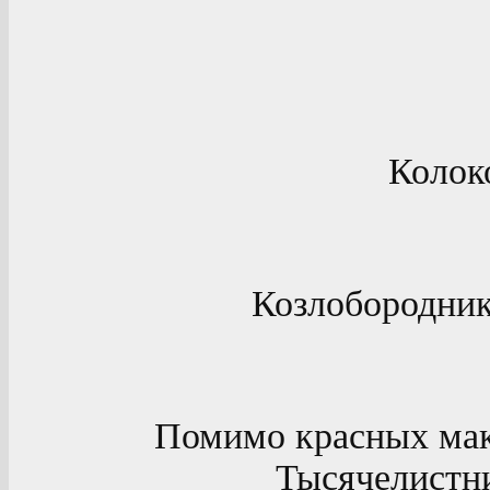
Колок
Козлобородник
Помимо красных мак
Тысячелистн