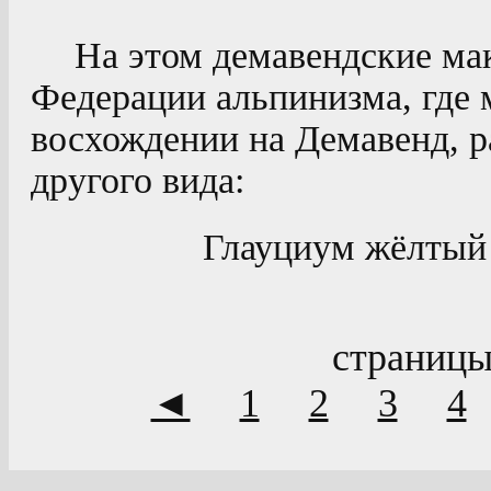
На этом демавендские мак
Федерации альпинизма, где
восхождении на Демавенд, р
другого вида:
Глауциум жёлтый 
страницы
◄
1
2
3
4