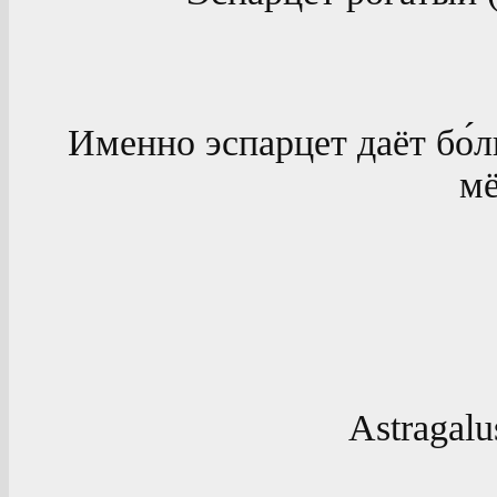
Именно эспарцет даёт бо́
мё
Astragalus