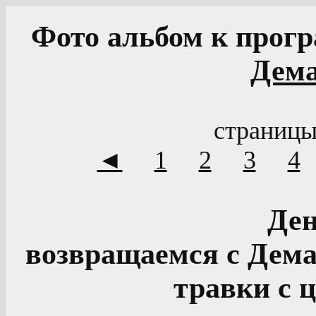
Фото альбом к прог
Дема
страницы
◄
1
2
3
4
Ден
возвращаемся с Дема
травки с 