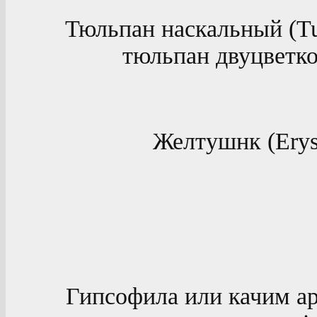
Тюльпан наскальный (Tuli
тюльпан двуцветков
Желтушнк (Erys
Гипсофила или качим ар