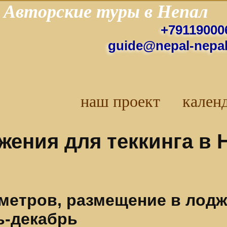
Авторские
туры в Непал
+79119000
guide@nepal-nepal
наш проект
кален
жения для теккинга в 
метров, размещение в лоджи
ь-декабрь