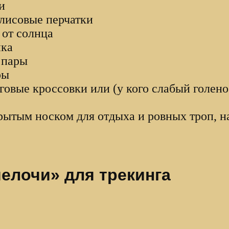
и
лисовые перчатки
 от солнца
нка
 пары
ры
говые кроссовки или (у кого слабый голено
крытым носком для отдыха и ровных троп, 
елочи» для трекинга