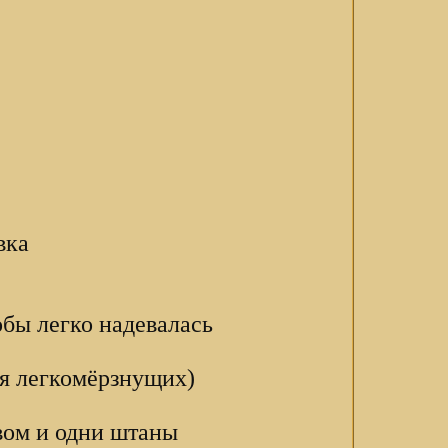
вка
тобы легко надевалась
ля легкомёрзнущих)
вом и одни штаны