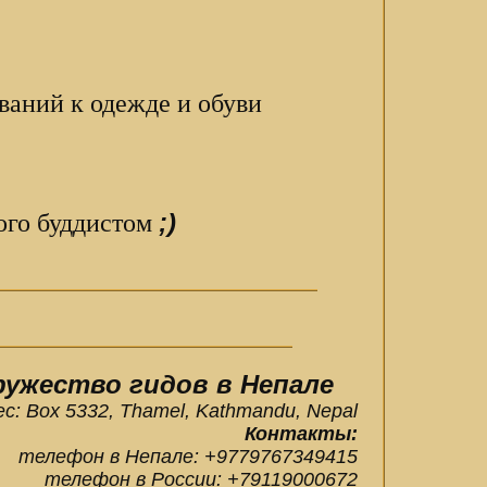
ваний к одежде и обуви
;)
ого буддистом
ружество гидов в Непале
ес:
Box 5332, Thamel
,
Kathmandu, Nepal
Контакты:
телефон в Непале:
+9779767349415
телефон в России:
+79119000672