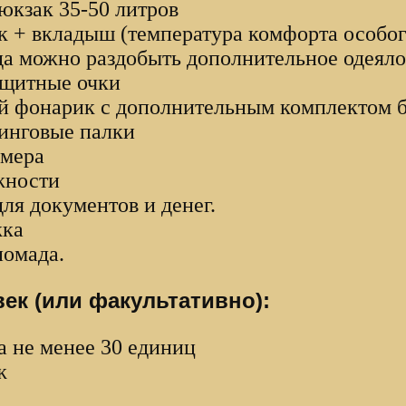
юкзак 35-50 литров
 + вкладыш (температура комфорта особого
да можно раздобыть дополнительное одеяло
ащитные очки
й фонарик с дополнительным комплектом б
инговые палки
змера
жности
ля документов и денег.
жка
помада.
ек (или факультативно):
а не менее 30 единиц
ж