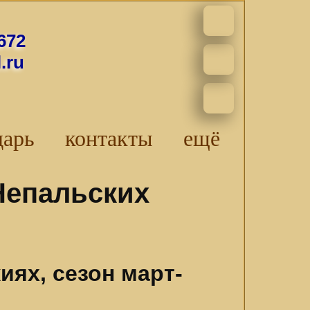
672
.ru
дарь
контакты
ещё
Непальских
ях, сезон март-