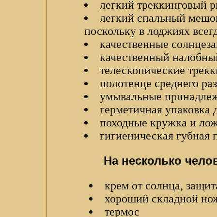
легкий треккинговый р
легкий спальный мешок
поскольку в лоджиях всег
качественные солнцез
качественный налобны
телескопические трекк
полотенце среднего ра
умывальные принадле
герметичная упаковка д
походные кружка и ло
гигиеническая губная 
На несколько челов
крем от солнца, защит
хороший складной но
термос