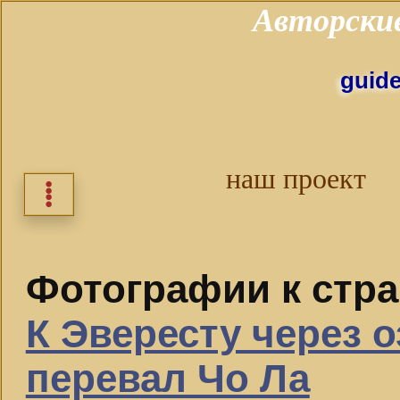
Авторски
guid
наш проект
⁞
Фотографии к стр
К Эвересту через о
перевал Чо Ла