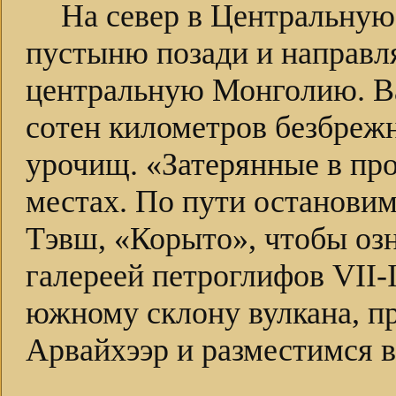
На север в Центральну
пустыню позади и направля
центральную Монголию. Ва
сотен километров безбреж
урочищ. «Затерянные в про
местах. По пути остановим
Тэвш, «Корыто», чтобы оз
галереей петроглифов
VII-
южному склону вулкана, п
Арвайхээр и разместимся в