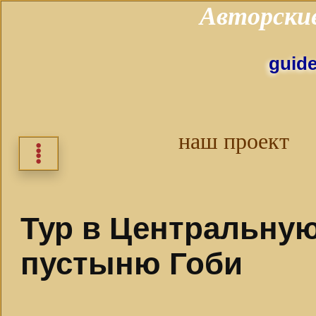
Авторски
guid
наш проект
⁞
Тур в Центральну
пустыню Гоби