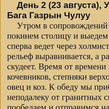
День 2 (23 августа),
Бага Газрын Чулуу
Утром в сопровождений 
покинем столицу и выедем
сперва ведет через холмис
рельеф выравнивается, а р
скудеет. Время от времен
кочевников, степняки верх
овец и коз. К обеду мы пр
неподалеку от гранитных с
пообедаем и отправимся на