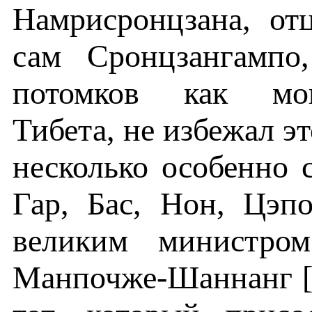
Намрисронцзана, от
сам Сронцзангампо
потомков как мог
Тибета, не избежал э
несколько особенно
Гар, Бас, Нон, Цэп
великим министро
Манпочже-Шаннанг [H