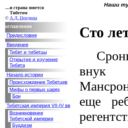
Наши т
…и страна зовется
Тибетом
©
А.Д. Цендина
оглавление
Сто ле
Предисловие
Введение
Сронц
Тибет и тибетцы
Открытие и изучение
Тибета
внук
Начало истории
Мансрон
Происхождение Тибетцев
Мифы о первых царях
Бон
еще реб
Тибетская империя
VII-IV вв
регент
Возникновение
Тибетской империи
Буддизм