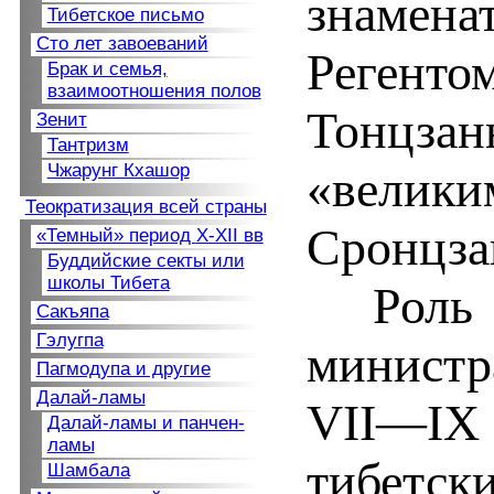
знамен
Тибетское письмо
Сто лет завоеваний
Реге
Брак и семья,
взаимоотношения полов
Тонцз
Зенит
Тантризм
Чжарунг Кхашор
«велик
Теократизация всей страны
Сронцза
«Темный» период
X-XII вв
Буддийские секты или
школы Тибета
Роль
Сакъяпа
Гэлугпа
министра
Пагмодупа и другие
Далай-ламы
VII—IX
Далай-ламы и панчен-
ламы
тибетск
Шамбала