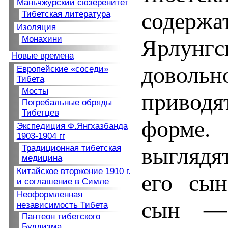
Маньчжурский сюзеренитет
содержа
Тибетская литература
Изоляция
Монахини
Ярлунг
Новые времена
довольн
Европейские «соседи»
Тибета
Мосты
привод
Погребальные обряды
Тибетцев
форме.
Экспедиция Ф.Янгхазбанда
1903-1904 гг
выглядят
Традиционная тибетская
медицина
Китайское вторжение 1910 г.
его сын
и соглашение в Симле
Неоформленная
сын — 
независимость Тибета
Пантеон тибетского
Буддизма