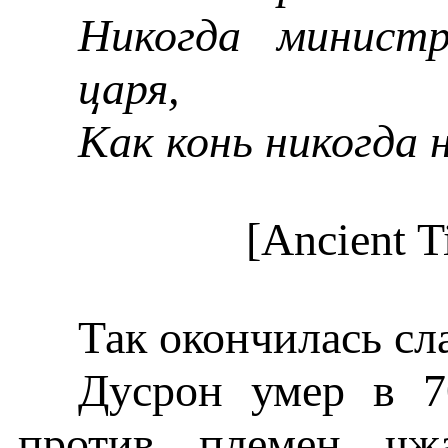
Никогда минист
царя,
Как конь никогда 
[Ancient T
Так окончилась сл
Дусрон умер в 7
против племен чжа