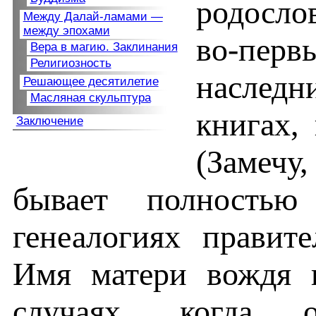
родосло
Между Далай-ламами —
между эпохами
во-перв
Вера в магию. Заклинания
Религиозность
наследн
Решающее десятилетие
Масляная скульптура
книгах, 
Заключение
(Замечу,
бывает полностью
генеалогиях правит
Имя матери вождя п
случаях, когда 