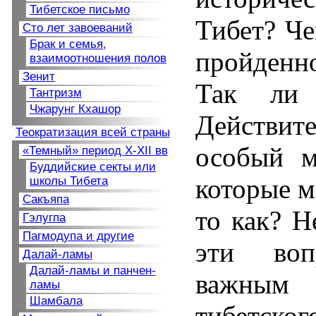
Тибетское письмо
Тибет? Че
Сто лет завоеваний
Брак и семья,
пройденн
взаимоотношения полов
Зенит
Так ли
Тантризм
Чжарунг Кхашор
Действите
Теократизация всей страны
особый м
«Темный» период
X-XII вв
Буддийские секты или
которые м
школы Тибета
Сакъяпа
то как? Н
Гэлугпа
Пагмодупа и другие
эти воп
Далай-ламы
Далай-ламы и панчен-
важным п
ламы
Шамбала
тибетско