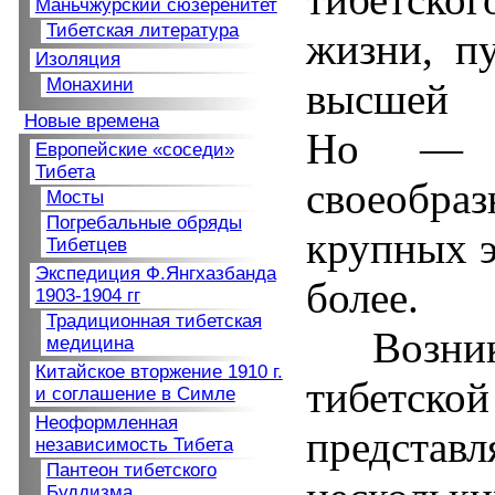
Маньчжурский сюзеренитет
Тибетская литература
жизни, п
Изоляция
Монахини
высшей 
Новые времена
Но — на
Европейские «соседи»
Тибета
своеобр
Мосты
Погребальные обряды
крупных э
Тибетцев
Экспедиция Ф.Янгхазбанда
более.
1903-1904 гг
Традиционная тибетская
Возни
медицина
Китайское вторжение 1910 г.
тибетск
и соглашение в Симле
Неоформленная
представл
независимость Тибета
Пантеон тибетского
Буддизма