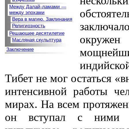
нескольк
Между Далай-ламами —
обстоят
между эпохами
Вера в магию. Заклинания
заключал
Религиозность
Решающее десятилетие
окруже
Масляная скульптура
мощнейш
Заключение
индийско
Тибет не мог остаться «в
интенсивной работы чел
мирах. На всем протяжен
он вступал с ними в