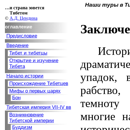
Наши туры в 
…и страна зовется
Тибетом
©
А.Д. Цендина
Заключе
оглавление
Предисловие
Введение
Истор
Тибет и тибетцы
драматич
Открытие и изучение
Тибета
упадок, 
Начало истории
Происхождение Тибетцев
рабство
Мифы о первых царях
Бон
темноту
Тибетская империя
VII-IV вв
многие н
Возникновение
Тибетской империи
историче
Буддизм